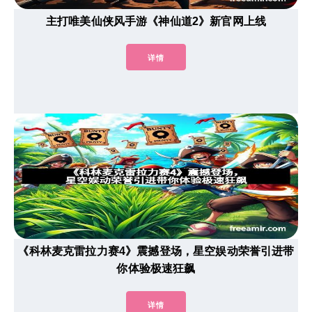
主打唯美仙侠风手游《神仙道2》新官网上线
详情
《科林麦克雷拉力赛4》震撼登场，星空娱动荣誉引进带
你体验极速狂飙
详情