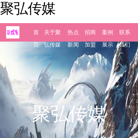
聚弘传媒
首
关于聚
热点
招商
案例
联系
页
弘传媒
新闻
加盟
展示
我们
聚弘传媒