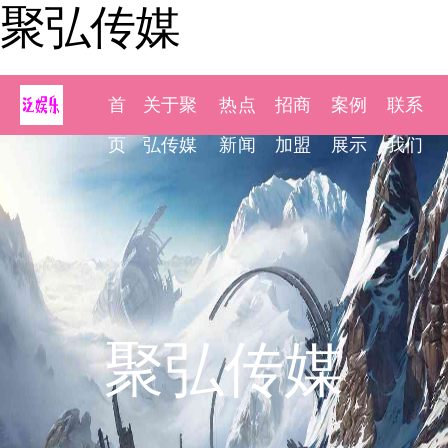
聚弘传媒
首
关于聚
热点
招商
案例
联系
页
弘传媒
新闻
加盟
展示
我们
聚弘传媒