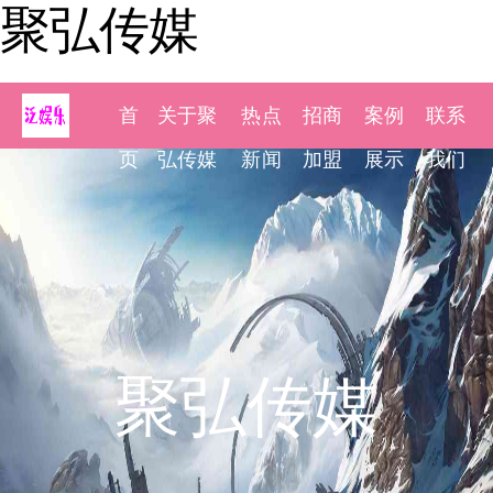
聚弘传媒
首
关于聚
热点
招商
案例
联系
页
弘传媒
新闻
加盟
展示
我们
聚弘传媒