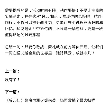
需要提醒的是，活动时间有限，动作要快！不要让宝贵的
奖励溜走，抓住这次“风云”机会，展现你的风采吧！结伴
同行，不仅可以提升战斗力，更能让整个过程充满趣味和
回忆。猛龙越金旦带给你的，不只是一场游戏，更是一段
值得铭记的风云旅程。
总结一句：只要你敢战，豪礼就在前方等你开启。让我们
一同在猛龙越金旦的世界里，驰骋风云，成就非凡！
上一篇：
没有了！
下一篇：
《醉八仙》降魔内测火爆来袭：场面震撼全景大扫描