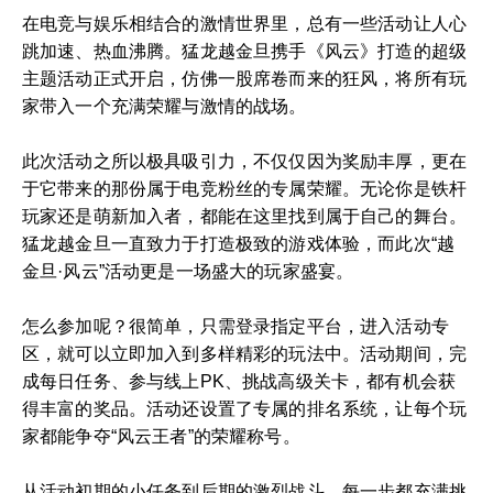
在电竞与娱乐相结合的激情世界里，总有一些活动让人心
跳加速、热血沸腾。猛龙越金旦携手《风云》打造的超级
主题活动正式开启，仿佛一股席卷而来的狂风，将所有玩
家带入一个充满荣耀与激情的战场。
此次活动之所以极具吸引力，不仅仅因为奖励丰厚，更在
于它带来的那份属于电竞粉丝的专属荣耀。无论你是铁杆
玩家还是萌新加入者，都能在这里找到属于自己的舞台。
猛龙越金旦一直致力于打造极致的游戏体验，而此次“越
金旦·风云”活动更是一场盛大的玩家盛宴。
怎么参加呢？很简单，只需登录指定平台，进入活动专
区，就可以立即加入到多样精彩的玩法中。活动期间，完
成每日任务、参与线上PK、挑战高级关卡，都有机会获
得丰富的奖品。活动还设置了专属的排名系统，让每个玩
家都能争夺“风云王者”的荣耀称号。
从活动初期的小任务到后期的激烈战斗，每一步都充满挑