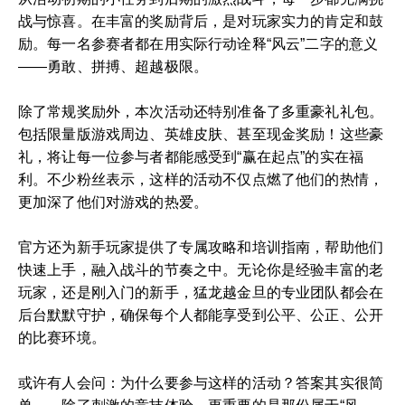
战与惊喜。在丰富的奖励背后，是对玩家实力的肯定和鼓
励。每一名参赛者都在用实际行动诠释“风云”二字的意义
——勇敢、拼搏、超越极限。
除了常规奖励外，本次活动还特别准备了多重豪礼礼包。
包括限量版游戏周边、英雄皮肤、甚至现金奖励！这些豪
礼，将让每一位参与者都能感受到“赢在起点”的实在福
利。不少粉丝表示，这样的活动不仅点燃了他们的热情，
更加深了他们对游戏的热爱。
官方还为新手玩家提供了专属攻略和培训指南，帮助他们
快速上手，融入战斗的节奏之中。无论你是经验丰富的老
玩家，还是刚入门的新手，猛龙越金旦的专业团队都会在
后台默默守护，确保每个人都能享受到公平、公正、公开
的比赛环境。
或许有人会问：为什么要参与这样的活动？答案其实很简