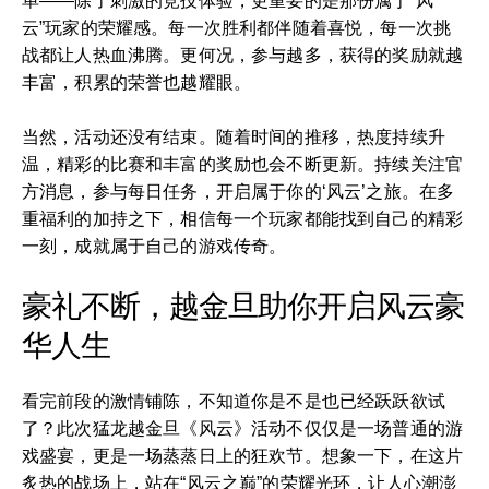
单——除了刺激的竞技体验，更重要的是那份属于“风
云”玩家的荣耀感。每一次胜利都伴随着喜悦，每一次挑
战都让人热血沸腾。更何况，参与越多，获得的奖励就越
丰富，积累的荣誉也越耀眼。
当然，活动还没有结束。随着时间的推移，热度持续升
温，精彩的比赛和丰富的奖励也会不断更新。持续关注官
方消息，参与每日任务，开启属于你的‘风云’之旅。在多
重福利的加持之下，相信每一个玩家都能找到自己的精彩
一刻，成就属于自己的游戏传奇。
豪礼不断，越金旦助你开启风云豪
华人生
看完前段的激情铺陈，不知道你是不是也已经跃跃欲试
了？此次猛龙越金旦《风云》活动不仅仅是一场普通的游
戏盛宴，更是一场蒸蒸日上的狂欢节。想象一下，在这片
炙热的战场上，站在“风云之巅”的荣耀光环，让人心潮澎