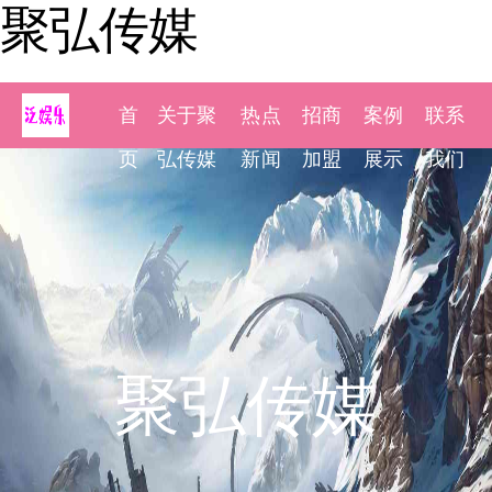
聚弘传媒
首
关于聚
热点
招商
案例
联系
页
弘传媒
新闻
加盟
展示
我们
聚弘传媒