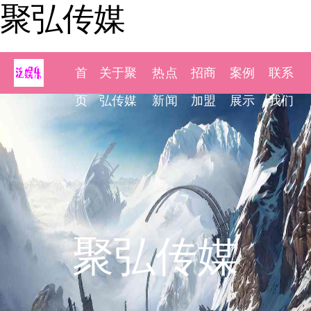
聚弘传媒
首
关于聚
热点
招商
案例
联系
页
弘传媒
新闻
加盟
展示
我们
聚弘传媒