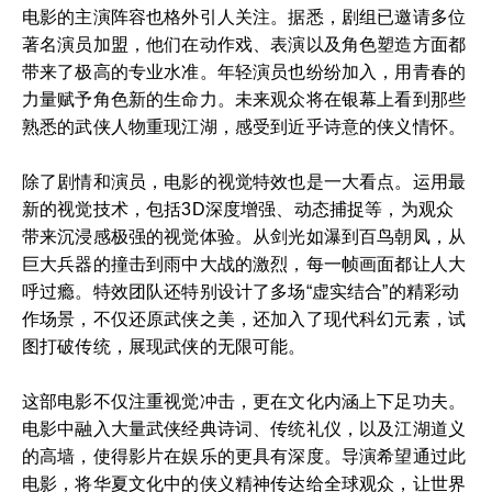
电影的主演阵容也格外引人关注。据悉，剧组已邀请多位
著名演员加盟，他们在动作戏、表演以及角色塑造方面都
带来了极高的专业水准。年轻演员也纷纷加入，用青春的
力量赋予角色新的生命力。未来观众将在银幕上看到那些
熟悉的武侠人物重现江湖，感受到近乎诗意的侠义情怀。
除了剧情和演员，电影的视觉特效也是一大看点。运用最
新的视觉技术，包括3D深度增强、动态捕捉等，为观众
带来沉浸感极强的视觉体验。从剑光如瀑到百鸟朝凤，从
巨大兵器的撞击到雨中大战的激烈，每一帧画面都让人大
呼过瘾。特效团队还特别设计了多场“虚实结合”的精彩动
作场景，不仅还原武侠之美，还加入了现代科幻元素，试
图打破传统，展现武侠的无限可能。
这部电影不仅注重视觉冲击，更在文化内涵上下足功夫。
电影中融入大量武侠经典诗词、传统礼仪，以及江湖道义
的高墙，使得影片在娱乐的更具有深度。导演希望通过此
电影，将华夏文化中的侠义精神传达给全球观众，让世界