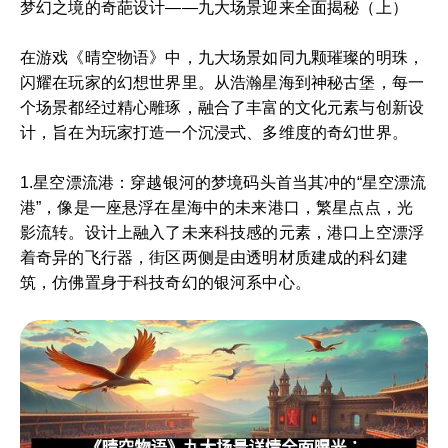
梦幻之境的奇葩设计——九大场景迎来全面揭秘（上）
在游戏《晴空物语》中，九大场景如同九颗璀璨的明珠，
闪耀在玩家的幻想世界里。从浩瀚星海到神秘古堡，每一
个场景都经过精心雕琢，融合了丰富的文化元素与创新设
计，旨在为玩家打造一个沉浸式、多维度的奇幻世界。
1.星空漂流港：穿越银河的梦境码头首当其冲的“星空漂流
港”，像是一座悬浮在星海中的未来港口，繁星点点，光
影流转。设计上融入了未来科技感的元素，港口上空漂浮
着奇异的飞行器，街区两侧是由透明材质建成的科幻建
筑，仿佛置身于科技奇幻的银河系中心。