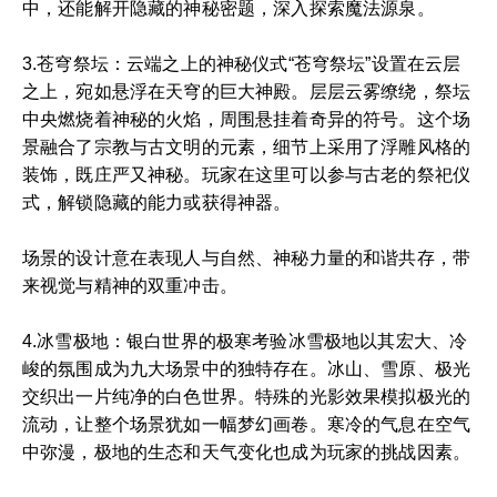
中，还能解开隐藏的神秘密题，深入探索魔法源泉。
3.苍穹祭坛：云端之上的神秘仪式“苍穹祭坛”设置在云层
之上，宛如悬浮在天穹的巨大神殿。层层云雾缭绕，祭坛
中央燃烧着神秘的火焰，周围悬挂着奇异的符号。这个场
景融合了宗教与古文明的元素，细节上采用了浮雕风格的
装饰，既庄严又神秘。玩家在这里可以参与古老的祭祀仪
式，解锁隐藏的能力或获得神器。
场景的设计意在表现人与自然、神秘力量的和谐共存，带
来视觉与精神的双重冲击。
4.冰雪极地：银白世界的极寒考验冰雪极地以其宏大、冷
峻的氛围成为九大场景中的独特存在。冰山、雪原、极光
交织出一片纯净的白色世界。特殊的光影效果模拟极光的
流动，让整个场景犹如一幅梦幻画卷。寒冷的气息在空气
中弥漫，极地的生态和天气变化也成为玩家的挑战因素。