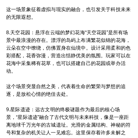
这一场景象征着虚拟与现实的融合，也引发关于科技未来
的无限遐想。
8.天空花园：悬浮在云端的梦幻花海“天空花园”是所有场
景中最浪漫的存在。漂浮的岛屿上布满繁花似锦的花海，
云朵在空中缭绕，仿佛置身在仙境中。设计采用柔和的色
彩搭配，花香弥漫，营造出恬静优美的氛围。玩家可以在
花海中采集稀有花草，也可以搭建自己的花园或举办活
动。
这个场景突显自然之美，代表着生命的繁荣与梦想的追
逐，是放松心情的绝佳去处。
9.星际遗迹：远古文明的终极谜题作为最后的核心场
景，“星际遗迹”融合了古代文明与未来科技，像是一座距
离地球千万光年的古城遗址。光滑的金属结构、神秘的符
号和复杂的机关让人一见难忘。这里保存着许多未解之