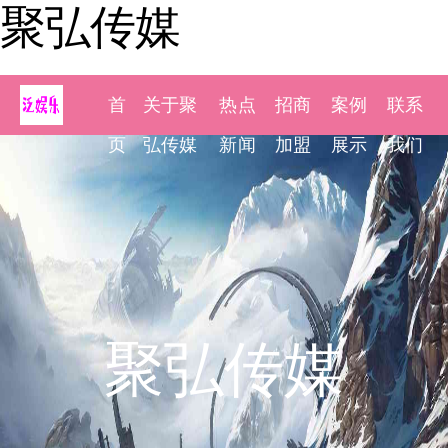
聚弘传媒
首
关于聚
热点
招商
案例
联系
页
弘传媒
新闻
加盟
展示
我们
聚弘传媒