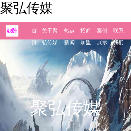
聚弘传媒
首
关于聚
热点
招商
案例
联系
页
弘传媒
新闻
加盟
展示
我们
聚弘传媒