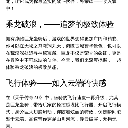
龙，让它成为你最坚实的战斗伙伴，将荣耀一一收入囊
中！
乘龙破浪，——追梦的极致体验
拥有炫酷巨龙坐骑后，游戏的世界变得更加广阔和精彩。
你可以在天坛之巅翱翔九天，俯瞰古城繁华景色，也可以
在荒漠深处追寻神秘宝藏。巨龙不仅是荣誉的象征，更是
在冒险中不可或缺的伙伴。今天，我们来深度挖掘，一起
体验乘龙破浪的极致梦想。
飞行体验——如入云端的快感
在《天子传奇2.0》中，坐骑的飞行速度一再升级，尤其
是巨龙坐骑，带给玩家的操控感堪比飞行器。开启飞行模
式，身旁巨大翅膀扇动，伴随着炫丽的特效，仿佛瞬间凌
驾于云端。高速带你穿越山川河流，穿云破雾，无拘无
束。