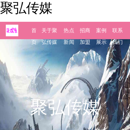
聚弘传媒
首
关于聚
热点
招商
案例
联系
页
弘传媒
新闻
加盟
展示
我们
聚弘传媒