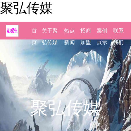
聚弘传媒
首
关于聚
热点
招商
案例
联系
页
弘传媒
新闻
加盟
展示
我们
聚弘传媒